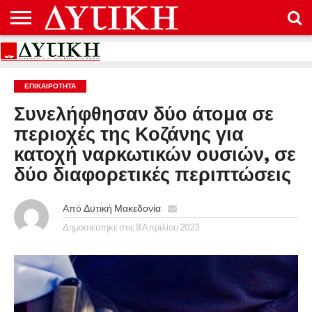
ΑΡΧΙΚΉ
ΕΠΙΚΟΙΝΩΝΊΑ
ΌΡΟΙ
ΠΡΟΣΤΑΣΊΑ
ΧΡΉΣΗΣ
ΠΡΟΣΩΠΙΚΏΝ
ΔΕΔΟΜΈΝΩΝ
ΕΠΙΚΑΙΡΟΤΗΤΑ
Συνελήφθησαν δύο άτομα σε
περιοχές της Κοζάνης για
κατοχή ναρκωτικών ουσιών, σε
δύο διαφορετικές περιπτώσεις
Από
Δυτική Μακεδονία
Δημοσιεύτηκε στις
8 Απριλίου 2023