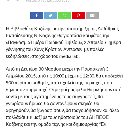
Posted on
28 Μαρτίου 2015
H Βιβλιοθήκη Κοζάνης με την υποστήριξη της Α/βάθμιας
Εκπαίδευσης Ν. Κοζάνης θα γιορτάσει και φέτος την
«Παγκόσμια Ημέρα Παιδικού Βιβλίου», 2 Απριλίου- ημέρα
γέννησης του Χανς Κρίστιαν Άντερσεν, με πολλές
εκδηλώσεις, στο χώρο του media lab.
Από τη Δευτέρα 30 Μαρτίου μέχρι την Παρασκευή 3
Απριλίου 2015, από τις 10:00 μέχρι τις 12:30, θα υποδεχθεί
500 περίπου μαθητές, από σχολεία της περιοχής που
δήλωσαν συμμετοχή. Οι μικροί μας φίλοι θα μιλήσουν από
κοντά με τους αγαπημένους τους συγγραφείς, θα
γνωρίσουν ήρωες, θα ζωντανέψουν σκηνές, θα
αφηγηθούν, θα ζωγραφίσουν, θα τραγουδήσουν και άλλα
πολλάάά!!!!!! μαζί με τους ηθοποιούς του ΔΗΠΕΘΕ
Κοζάνης και την ομάδα τέχνης και δημιουργίας “Εν