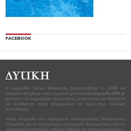
Το Δημοτικό Συμβούλιο Κοζάνης συνεδριάζει τη Δευτέρα
30 Μαρτίου και ώρα 19.00 στο «ΚΟΒΕΝΤΑΡΕΙΟ» κτίριο
του Δήμου Κοζάνης, Χαρισίου Μούκα & Κοβεντάρων, με τα
παρακάτω θέματα ημερήσιας διάταξης:
1.
Συζήτηση – ενημέρωση του Δ.Σ. για τη ΔΙΑΔΥΜΑ Α.Ε.
Εισηγητής: κ. Ελευθέριος Ιωαννίδης, Δήμαρχος Κοζάνης
2.
Συγχώνευση των Κέντρων Εξυπηρέτησης πολιτών
(Κ.Ε.Π.) της πόλης της Κοζάνης, του Δήμου Κοζάνης.
Εισηγητής: κ. Ελευθέριος Ιωαννίδης, Δήμαρχος Κοζάνης
3.
Έγκριση υπογραφής Προγραμματικής Σύμβασης μεταξύ
Δήμου Κοζάνης – ΑΝ.ΚΟ.με τίτλο «Προετοιμασία φακέλου
τεκμηρίωσης θεμάτων συνεργασίας του Δήμου Κοζάνης
με την ΕΤΒΑ ΒΙΠΕ Α.Ε. για την ανάπτυξη της ΒΙΠΕ
Κοζάνης»