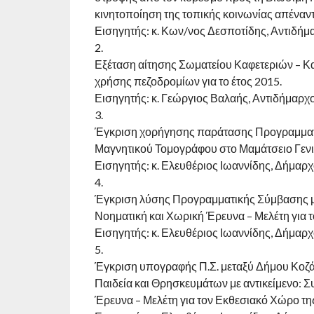
κινητοποίηση της τοπικής κοινωνίας απέναν
Εισηγητής: κ. Κων/νος Δεσποτίδης, Αντιδή
2.
Εξέταση αίτησης Σωματείου Καφετεριών – 
χρήσης πεζοδρομίων για το έτος 2015.
Εισηγητής: κ. Γεώργιος Βαλαής, Αντιδήμαρχ
3.
Έγκριση χορήγησης παράτασης Προγραμματικ
Μαγνητικού Τομογράφου στο Μαμάτσειο Γενι
Εισηγητής: κ. Ελευθέριος Ιωαννίδης, Δήμαρχ
4.
Έγκριση λύσης Προγραμματικής Σύμβασης με
Νοηματική και Χωρική Έρευνα – Μελέτη για 
Εισηγητής: κ. Ελευθέριος Ιωαννίδης, Δήμαρχ
5.
Έγκριση υπογραφής Π.Σ. μεταξύ Δήμου Κοζ
Παιδεία και Θρησκευμάτων με αντικείμενο: 
Έρευνα – Μελέτη για τον Εκθεσιακό Χώρο τη