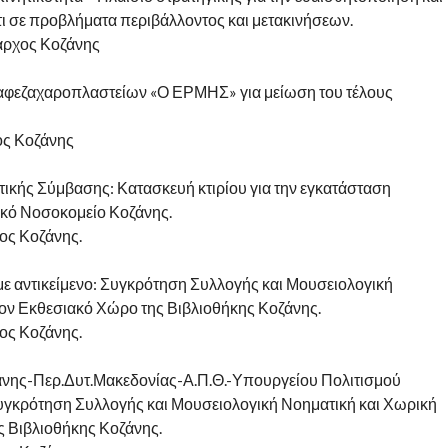
τι σε προβλήματα περιβάλλοντος και μετακινήσεων.
μαρχος Κοζάνης
Καφεζαχαροπλαστείων «Ο ΕΡΜΗΣ» για μείωση του τέλους
ος Κοζάνης
ής Σύμβασης: Κατασκευή κτιρίου για την εγκατάσταση
κό Νοσοκομείο Κοζάνης.
ος Κοζάνης.
 αντικείμενο: Συγκρότηση Συλλογής και Μουσειολογική
τον Εκθεσιακό Χώρο της Βιβλιοθήκης Κοζάνης.
ος Κοζάνης.
άνης-Περ.Δυτ.Μακεδονίας-Α.Π.Θ.-Υπουργείου Πολιτισμού
Συγκρότηση Συλλογής και Μουσειολογική Νοηματική και Χωρική
ς Βιβλιοθήκης Κοζάνης.