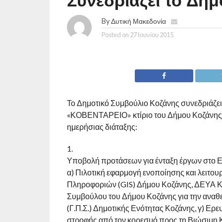
Συνεδριάζει το Δη
By
Δυτική Μακεδονία
Posted on
27 Ιουνίου 2015
Το Δημοτικό Συμβούλιο Κοζάνης συνεδριάζει 
«ΚΟΒΕΝΤΑΡΕΙΟ» κτίριο του Δήμου Κοζάνης,
ημερήσιας διάταξης:
1.
Υποβολή προτάσεων για ένταξη έργων στο 
α) Πιλοτική εφαρμογή ενοποίησης και λειτ
Πληροφοριών (GIS) Δήμου Κοζάνης, ΔΕΥΑ Κο
Συμβούλου του Δήμου Κοζάνης για την αναθ
(Γ.Π.Σ.) Δημοτικής Ενότητας Κοζάνης, γ) Ερ
στροφής από τον κορεσμό προς τη Βιώσιμη Κι