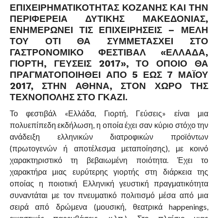
ΕΠΙΧΕΙΡΗΜΑΤΙΚΌΤΗΤΑΣ ΚΟΖΆΝΗΣ ΚΑΙ ΤΗΝ
ΠΕΡΙΦΈΡΕΙΑ ΔΥΤΙΚΉΣ ΜΑΚΕΔΟΝΊΑΣ,
ΕΝΗΜΕΡΏΝΕΙ ΤΙΣ ΕΠΙΧΕΙΡΉΣΕΙΣ – ΜΈΛΗ
ΤΟΥ ΌΤΙ ΘΑ ΣΥΜΜΕΤΆΣΧΕΙ ΣΤΟ
ΓΑΣΤΡΟΝΟΜΙΚΌ ΦΕΣΤΙΒΆΛ «ΕΛΛΆΔΑ,
ΓΙΟΡΤΉ, ΓΕΎΣΕΙΣ 2017», ΤΟ ΟΠΟΊΟ ΘΑ
ΠΡΑΓΜΑΤΟΠΟΙΗΘΕΊ ΑΠΌ 5 ΈΩΣ 7 ΜΑΪ́ΟΥ
2017, ΣΤΗΝ ΑΘΉΝΑ, ΣΤΟΝ ΧΏΡΟ ΤΗΣ
ΤΕΧΝΌΠΟΛΗΣ ΣΤΟ ΓΚΆΖΙ.
Το φ
εστιβάλ «Ελλάδα, Γιορτή, Γεύσεις» είναι μια
πολυεπίπεδη εκδήλωση, η οποία έχει σαν κύριο στόχο την
ανάδειξη ελληνικών διατροφικών προϊόντων
(πρωτογενών ή αποτέλεσμα μεταποίησης), με κοινό
χαρακτηριστικό τη βεβαιωμένη ποιότητα. Έχει το
χαρακτήρα μιας ευρύτερης γιορτής στη διάρκεια της
οποίας η ποιοτική Ελληνική γευστική πραγματικότητα
συναντάται με τον πνευματικό πολιτισμό μέσα από μια
σειρά από δρώμενα (μουσική, θεατρικά
happenings
,