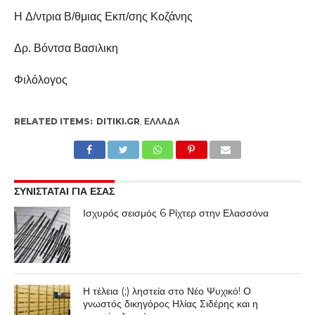
H
Δ/ντρια Β/θμιας Εκπ/σης Κοζάνης
Δρ. Βόντσα Βασιλικη
Φιλόλογος
RELATED ITEMS:
DITIKI.GR
,
ΕΛΛΆΔΑ
ΣΥΝΙΣΤΑΤΑΙ ΓΙΑ ΕΣΑΣ
Ισχυρός σεισμός 6 Ρίχτερ στην Ελασσόνα
Η τέλεια (;) ληστεία στο Νέο Ψυχικό! Ο
γνωστός δικηγόρος Ηλίας Σιδέρης και η