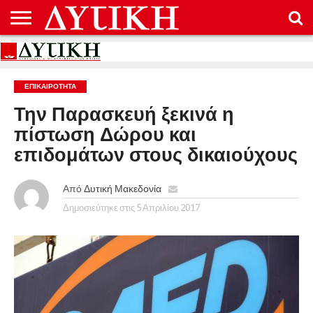
ΑΡΧΙΚΉ
ΕΠΙΚΟΙΝΩΝΊΑ
ΌΡΟΙ
ΠΡΟΣΤΑΣΊΑ
ΧΡΉΣΗΣ
ΠΡΟΣΩΠΙΚΏΝ
ΔΕΔΟΜΈΝΩΝ
ΕΠΙΚΑΙΡΟΤΗΤΑ
Την Παρασκευή ξεκινά η
πίστωση Δώρου και
επιδομάτων στους δικαιούχους
Από
Δυτική Μακεδονία
Δημοσιεύτηκε στις
5 Απριλίου 2017