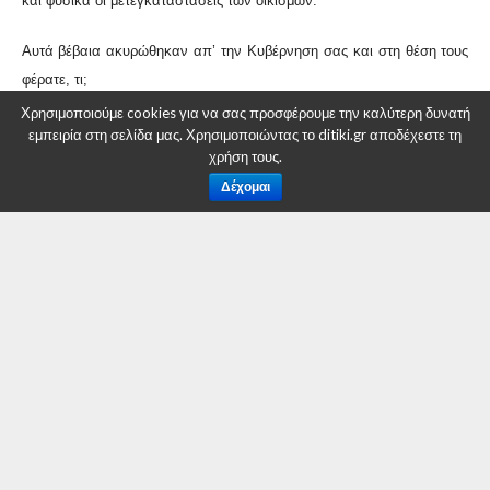
και φυσικά οι μετεγκαταστάσεις των οικισμών.
Αυτά βέβαια ακυρώθηκαν απ’ την Κυβέρνηση σας και στη θέση τους
φέρατε, τι;
Χρησιμοποιούμε cookies για να σας προσφέρουμε την καλύτερη δυνατή
Μήπως διασφαλίσατε την ενεργειακή αυτάρκεια της χώρας;
εμπειρία στη σελίδα μας. Χρησιμοποιώντας το ditiki.gr αποδέχεστε τη
χρήση τους.
Την τιμή του ηλεκτρικού ρεύματος;
Δέχομαι
Την ιδιοκτησία και τη χρήση των εδαφών και των νερών;
Την υλοποίηση των μετεγκαταστάσεων;
Τη συνέχιση της λειτουργίας των τηλεθερμάνσεων;
Τις θέσεις εργασίας;
Δυστυχώς, οι απαντήσεις είναι αρνητικές για όλα τα παραπάνω
ερωτήματα.