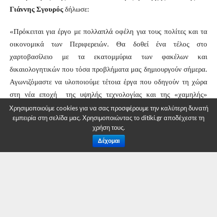
Γιάννης Σγουρός
δήλωσε:
«Πρόκειται για έργο με πολλαπλά οφέλη για τους πολίτες και τα
οικονομικά των Περιφερειών. Θα δοθεί ένα τέλος στο
χαρτοβασίλειο με τα εκατομμύρια των φακέλων και
δικαιολογητικών που τόσα προβλήματα μας δημιουργούν σήμερα.
Αγωνιζόμαστε να υλοποιούμε τέτοια έργα που οδηγούν τη χώρα
στη νέα εποχή της υψηλής τεχνολογίας και της «χαμηλής»
ταλαιπωρίας των πολιτών».
Χρησιμοποιούμε cookies για να σας προσφέρουμε την καλύτερη δυνατή
εμπειρία στη σελίδα μας. Χρησιμοποιώντας το ditiki.gr αποδέχεστε τη
χρήση τους.
Ο Περιφερειάρχης Κρήτης κ. Σταύρος Αρναουτάκης
δήλωσε:
Δέχομαι
«Η Περιφέρεια Κρήτης με τη μεγάλη τεχνογνωσία που διαθέτει
στη διαχείριση Κοινοτικών Προγραμμάτων ξεκινά την υλοποίηση
ενός σημαντικού έργου για όλες τις Περιφέρειες και φυσικά τους
πολίτες.
Το έμπειρο και εξειδικευμένο
προσωπικό της
Περιφέρειας Κρήτης θα ξεκινήσει την υλοποίηση του έργου με
στόχο μέσα σε 5 μήνες – όπως προβλέπει το Πρόγραμμα – οι