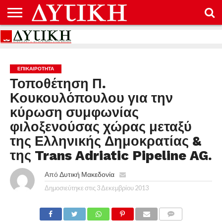
ΑΡΧΙΚΉ
ΕΠΙΚΟΙΝΩΝΊΑ
ΌΡΟΙ
ΠΡΟΣΤΑΣΊΑ
ΧΡΉΣΗΣ
ΠΡΟΣΩΠΙΚΏΝ
ΔΕΔΟΜΈΝΩΝ
ΕΠΙΚΑΙΡΟΤΗΤΑ
Τοποθέτηση Π.
Κουκουλόπουλου για την
κύρωση συμφωνίας
φιλοξενούσας χώρας μεταξύ
της Ελληνικής Δημοκρατίας &
της Trans Adriatic Pipeline AG.
Από
Δυτική Μακεδονία
Δημοσιεύτηκε στις
3 Δεκεμβρίου 2013