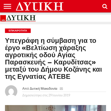
ΑΡΧΙΚΉ
ΕΠΙΚΟΙΝΩΝΊΑ
ΌΡΟΙ
ΠΡΟΣΤΑΣΊΑ
ΧΡΉΣΗΣ
ΠΡΟΣΩΠΙΚΏΝ
ΔΕΔΟΜΈΝΩΝ
ΕΠΙΚΑΙΡΟΤΗΤΑ
Υπεγράφη η σύμβαση για το
έργο «Βελτίωση χάραξης
αγροτικής οδού Αγίας
Παρασκευής – Καρυδίτσας»
μεταξύ του Δήμου Κοζάνης και
της Εγνατίας ΑΤΕΒΕ
Από
Δυτική Μακεδονία
Δημοσιεύτηκε στις
29 Ιουνίου 2019