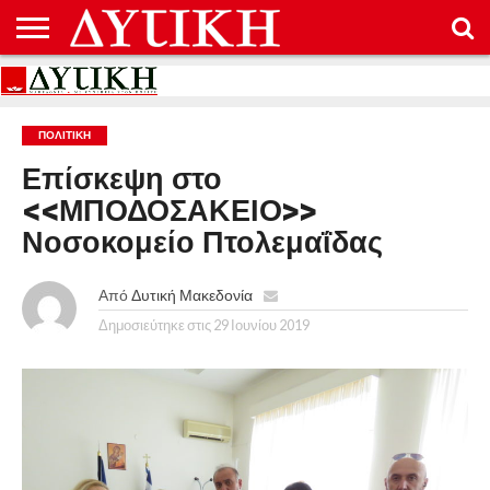
ΑΡΧΙΚΉ
ΕΠΙΚΟΙΝΩΝΊΑ
ΌΡΟΙ
ΠΡΟΣΤΑΣΊΑ
ΧΡΉΣΗΣ
ΠΡΟΣΩΠΙΚΏΝ
ΔΕΔΟΜΈΝΩΝ
ΠΟΛΙΤΙΚΉ
Επίσκεψη στο
<<ΜΠΟΔΟΣΑΚΕΙΟ>>
Νοσοκομείο Πτολεμαΐδας
Από
Δυτική Μακεδονία
Δημοσιεύτηκε στις
29 Ιουνίου 2019