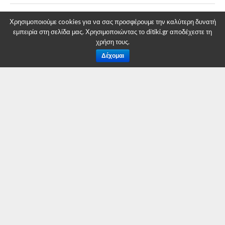
Ευχαριστήριο για την ΔΩΡΕΑΝ μεταφορά
Χρησιμοποιούμε cookies για να σας προσφέρουμε την καλύτερη δυνατή
φαρμάκων
εμπειρία στη σελίδα μας. Χρησιμοποιώντας το ditiki.gr αποδέχεστε τη
χρήση τους.
Δέχομαι
Συγκέντρωση αγαθών για τον Παλαιστινιακό
Λαό
ΤΕΧΝΟΛΟΓΊΑ
Νέα ανακάλυψη στην
απεικόνιση των
αποτυπωμάτων
By
Δυτική Μακεδονία
Posted on
6 Αυγούστου 2014