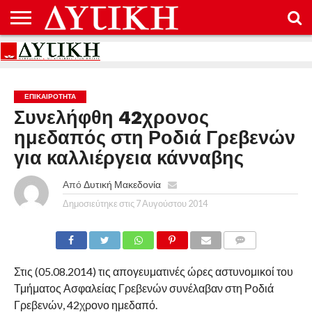
ΑΡΧΙΚΉ
ΕΠΙΚΟΙΝΩΝΊΑ
ΌΡΟΙ
ΠΡΟΣΤΑΣΊΑ
ΧΡΉΣΗΣ
ΠΡΟΣΩΠΙΚΏΝ
ΔΕΔΟΜΈΝΩΝ
ΕΠΙΚΑΙΡΟΤΗΤΑ
Συνελήφθη 42χρονος
ημεδαπός στη Ροδιά Γρεβενών
για καλλιέργεια κάνναβης
Από
Δυτική Μακεδονία
Δημοσιεύτηκε στις
7 Αυγούστου 2014
COMMENTS
Στις (05.08.2014) τις απογευματινές ώρες αστυνομικοί του
Τμήματος Ασφαλείας Γρεβενών συνέλαβαν στη Ροδιά
Γρεβενών, 42χρονο ημεδαπό.