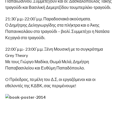
Παπαϊωάννου. Συμμετέχουν και οι: Δασκαλόπουλος Τάκης
τραγούδι και Βασιλική Δεμερτζίδου τουμπερλέκι-τραγούδι.
21:30΄μ.μ.-22:00΄μ.μ. Παραδοσιακά ακούσματα.
Ο Δημήτρης Δεληγιωργίδης στα πλήκτρα και ο Άκης
Παπανικολάου στο τραγούδι – βιολί. Συμμετέχει η Νατάσα
Κεχαγιά στο τραγούδι.
22:00΄μ.μ.- 23:00΄μ.μ. Ξένη Μουσική με το συγκρότημα
Grey Theory
Με τους Γιώργο Μαδίκα, Θωμά Μελά, Δημήτρη
Παπαβασιλείου και Ευθύμη Παπαδόπουλο.
O Πρόεδρος, τα μέλη του Δ.Σ, οι εργαζόμενοι και οι
εθελοντές της ΚΔΒΚ, σας περιμένουμε!