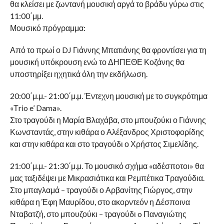
θα κλείσει με ζωντανή μουσική αργά το βράδυ γύρω στις
11:00΄μμ.
Μουσικό πρόγραμμα:
Από το πρωί ο DJ Γιάννης Μπατιάνης θα φροντίσει για τη
μουσική υπόκρουση ενώ το ΔΗΠΕΘΕ Κοζάνης θα
υποστηρίξει ηχητικά όλη την εκδήλωση.
20:00΄μ.μ.- 21:00΄μ.μ. Έντεχνη μουσική με το συγκρότημα
«Τrio e’ Dama».
Στο τραγούδι η Μαρία Βλαχάβα, στο μπουζούκι ο Γιάννης
Κωνσταντάς, στην κιθάρα ο Αλέξανδρος Χριστοφορίδης
και στην κιθάρα και στο τραγούδι ο Χρήστος Σιμελίδης.
21:00΄μ.μ.- 21:30΄μ.μ. Το μουσικό σχήμα «αδέσποτοι» θα
μας ταξιδέψει με Μικρασιάτικα και Ρεμπέτικα Τραγούδια.
Στο μπαγλαμά – τραγούδι ο Αρβανίτης Γιώργος, στην
κιθάρα η Έφη Μαυρίδου, στο ακορντεόν η Δέσποινα
Νταβατζή, στο μπουζούκι – τραγούδι o Παναγιώτης