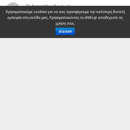
By
Δυτική Μακεδονία
Χρησιμοποιούμε cookies για να σας προσφέρουμε την καλύτερη δυνατή
Posted on
20 Απριλίου 2018
εμπειρία στη σελίδα μας. Χρησιμοποιώντας το ditiki.gr αποδέχεστε τη
χρήση τους.
Δέχομαι
Η κατάθεση του Νομοσχεδίου με το οποίο η κυβέρνηση
ξεπουλά το 40% των λιγνιτικών μονάδων παραγωγής της
Δ.Ε.Η. μαζί με τα ορυχεία της και συγκεκριμένα τη
Μεγαλόπολη 3 & 4 τη Μελίτη Ι και την άδεια της Μελίτη ΙΙ,