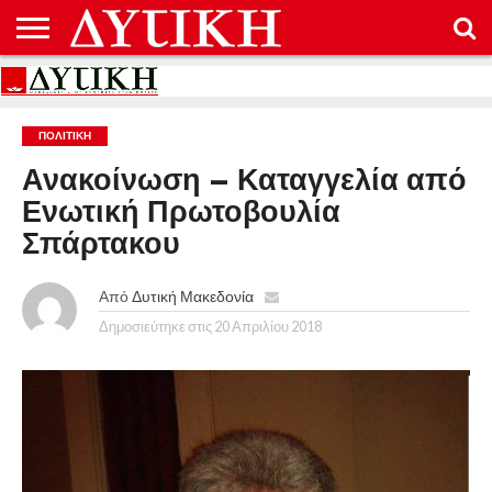
ΑΡΧΙΚΉ
ΕΠΙΚΟΙΝΩΝΊΑ
ΌΡΟΙ
ΠΡΟΣΤΑΣΊΑ
ΧΡΉΣΗΣ
ΠΡΟΣΩΠΙΚΏΝ
ΔΕΔΟΜΈΝΩΝ
ΠΟΛΙΤΙΚΉ
Ανακοίνωση – Καταγγελία από
Ενωτική Πρωτοβουλία
Σπάρτακου
Από
Δυτική Μακεδονία
Δημοσιεύτηκε στις
20 Απριλίου 2018