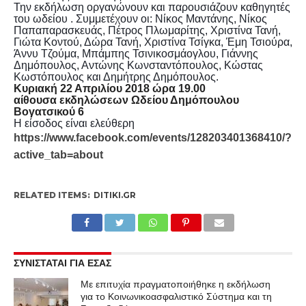
Την εκδήλωση οργανώνουν και παρουσιάζουν καθηγητές
του ωδείου . Συμμετέχουν οι: Νίκος Μαντάνης, Νίκος
Παπαπαρασκευάς, Πέτρος Πλωμαρίτης, Χριστίνα Τανή,
Γιώτα Κοντού, Δώρα Τανή, Χριστίνα Τσίγκα, Έμη Τσιούρα,
Άννυ Τζούμα, Μπάμπης Τσινικοσμάογλου, Γιάννης
Δημόπουλος, Αντώνης Κωνσταντόπουλος, Κώστας
Κωστόπουλος και Δημήτρης Δημόπουλος.
Κυριακή 22 Απριλίου 2018 ώρα 19.00
αίθουσα εκδηλώσεων Ωδείου Δημόπουλου
Βογατσικού 6
Η είσοδος είναι ελεύθερη
https://www.facebook.com/events/128203401368410/?
active_tab=about
RELATED ITEMS:
DITIKI.GR
ΣΥΝΙΣΤΑΤΑΙ ΓΙΑ ΕΣΑΣ
Με επιτυχία πραγματοποιήθηκε η εκδήλωση
για το Κοινωνικοασφαλιστικό Σύστημα και τη