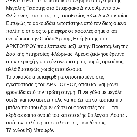
ΑΡΚΤΟΥΡΟ. Το περιστατικό συνέβη το απόγευμα της
Μεγάλης Τετάρτης στο Επαρχιακό Δίκτυο Αμυνταίου-
Φλώρινας, στο ύψος της τοποθεσίας «Κλειδί» Αμυνταίου.
Ευτυχώς το αρκουδάκι εντοπίστηκε από τον διερχόμενο
πολίτη ο οποίος το μετέφερε σε ασφαλές σημείο και
ενημέρωσε την Ομάδα Άμεσης Επέμβασης του
ΑΡΚΤΟΥΡΟΥ που έσπευσε μαζί με την Προϊσταμένη της
Δασικής Υπηρεσίας Φλώρινας. Άμεσα ξεκίνησε έρευνα
στην περιοχή για τυχόν ανεύρεση της μαμάς αρκούδας,
αλλά δυστυχώς χωρίς αποτέλεσμα.
Το αρκουδάκι μεταφέρθηκε υποσιτισμένο στις
εγκαταστάσεις του ΑΡΚΤΟΥΡΟΥ, όπου και λαμβάνει
φροντίδα από την πρώτη στιγμή. Πίνει γάλα με μεγάλη
όρεξη και του αρέσει πολύ να παίζει και να κρατάει μία
μπάλα που του έχουν δώσει οι φροντιστές του. Έτσι
κέρδισε και το όνομά του και στο εξής θα λέγεται Λουίτζι,
από τον Ιταλό τερματοφύλακα της Γιουβέντους,
Τζιανλουίτζι Μπουφόν.