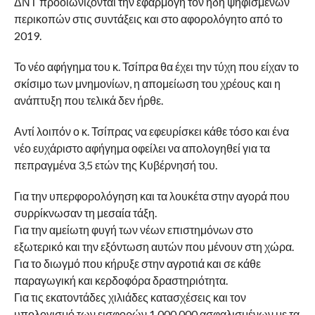
ΔΝΤ προοιωνίζονται την εφαρμογή τον ήδη ψηφισμένων
περικοπών στις συντάξεις και στο αφορολόγητο από το
2019.
Το νέο αφήγημα του κ. Τσίπρα θα έχει την τύχη που είχαν το
σκίσιμο των μνημονίων, η απομείωση του χρέους και η
ανάπτυξη που τελικά δεν ήρθε.
Αντί λοιπόν ο κ. Τσίπρας να εφευρίσκει κάθε τόσο και ένα
νέο ευχάριστο αφήγημα οφείλει να απολογηθεί για τα
πεπραγμένα 3,5 ετών της Κυβέρνησή του.
Για την υπερφορολόγηση και τα λουκέτα στην αγορά που
συρρίκνωσαν τη μεσαία τάξη.
Για την αμείωτη φυγή των νέων επιστημόνων στο
εξωτερικό και την εξόντωση αυτών που μένουν στη χώρα.
Για το διωγμό που κήρυξε στην αγροτιά και σε κάθε
παραγωγική και κερδοφόρα δραστηριότητα.
Για τις εκατοντάδες χιλιάδες κατασχέσεις και τον
υπολογισμό των εισφορών 1.000.000 ασφαλισμένων με τα