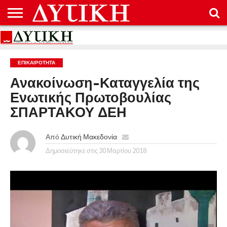
ΑΡΧΙΚΉ
ΕΠΙΚΟΙΝΩΝΊΑ
ΌΡΟΙ
ΠΡΟΣΤΑΣΊΑ
ΧΡΉΣΗΣ
ΠΡΟΣΩΠΙΚΏΝ
ΔΕΔΟΜΈΝΩΝ
ΕΠΙΚΑΙΡΟΤΗΤΑ
Ανακοίνωση-Καταγγελία της
Ενωτικής Πρωτοβουλίας
ΣΠΑΡΤΑΚΟΥ ΔΕΗ
Από
Δυτική Μακεδονία
Δημοσιεύτηκε στις
30 Μαρτίου 2018