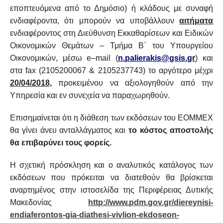
εποπτευόμενα από το Δημόσιο) ή κλάδους με συναφή
ενδιαφέροντα, ότι μπορούν να υποβάλλουν
αιτήματα
ενδιαφέροντος στη Διεύθυνση Εκκαθαρίσεων και Ειδικών
Οικονομικών Θεμάτων – Τμήμα Β΄ του Υπουργείου
Οικονομικών, μέσω
e
–
mail
(
n
.
palierakis
@
gsis
.
gr
) και
στα
fax
(2105200067 & 2105237743) το αργότερο μέχρι
20/04/2018
,
προκειμένου να αξιολογηθούν από την
Υπηρεσία και εν συνεχεία να παραχωρηθούν.
Επισημαίνεται ότι η διάθεση των εκδόσεων του ΕΟΜΜΕΧ
θα γίνει άνευ ανταλλάγματος και
το κόστος αποστολής
θα επιβαρύνει τους φορείς.
Η σχετική πρόσκληση και ο αναλυτικός κατάλογος των
εκδόσεων που πρόκειται να διατεθούν θα βρίσκεται
αναρτημένος στην ιστοσελίδα της Περιφέρειας Δυτικής
Μακεδονίας
http://www.pdm.gov.gr/diereynisi-
endiaferontos-gia-diathesi-vivlion-ekdoseon-