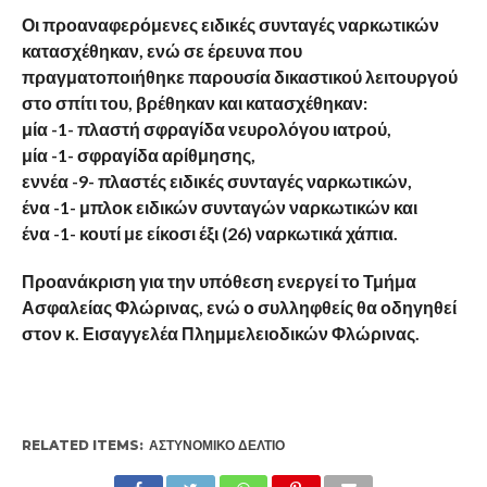
Οι προαναφερόμενες ειδικές συνταγές ναρκωτικών
κατασχέθηκαν, ενώ σε έρευνα που
πραγματοποιήθηκε παρουσία δικαστικού λειτουργού
στο σπίτι του, βρέθηκαν και κατασχέθηκαν:
μία -1- πλαστή σφραγίδα νευρολόγου ιατρού,
μία -1- σφραγίδα αρίθμησης,
εννέα -9- πλαστές ειδικές συνταγές ναρκωτικών,
ένα -1- μπλοκ ειδικών συνταγών ναρκωτικών και
ένα -1- κουτί με είκοσι έξι (26) ναρκωτικά χάπια.
Προανάκριση για την υπόθεση ενεργεί το Τμήμα
Ασφαλείας Φλώρινας, ενώ ο συλληφθείς θα οδηγηθεί
στον κ. Εισαγγελέα Πλημμελειοδικών Φλώρινας.
RELATED ITEMS:
ΑΣΤΥΝΟΜΙΚΌ ΔΕΛΤΊΟ