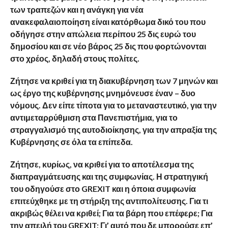
των τραπεζών και η ανάγκη για νέα
ανακεφαλαιοποίηση είναι κατόρθωμα δικό του που
οδήγησε στην απώλεια περίπου 25 δις ευρώ του
δημοσίου και σε νέο βάρος 25 δις που φορτώνονται
στο χρέος, δηλαδή στους πολίτες.
Ζήτησε να κριθεί για τη διακυβέρνηση των 7 μηνών και
ως έργο της κυβέρνησης μνημόνευσε έναν – δυο
νόμους. Δεν είπε τίποτα για το μεταναστευτικό, για την
αντιμεταρρύθμιση στα Πανεπιστήμια, για το
στραγγαλισμό της αυτοδιοίκησης, για την απραξία της
Κυβέρνησης σε όλα τα επίπεδα.
Ζήτησε, κυρίως, να κριθεί για το αποτέλεσμα της
διαπραγμάτευσης και της συμφωνίας. Η στρατηγική
του οδηγούσε στο GREXIT και η όποια συμφωνία
επιτεύχθηκε με τη στήριξη της αντιπολίτευσης. Για τι
ακριβώς θέλει να κριθεί; Για τα βάρη που επέφερε; Για
την απειλή του GREXIT; Γι’ αυτό που δε μπορούσε επ’