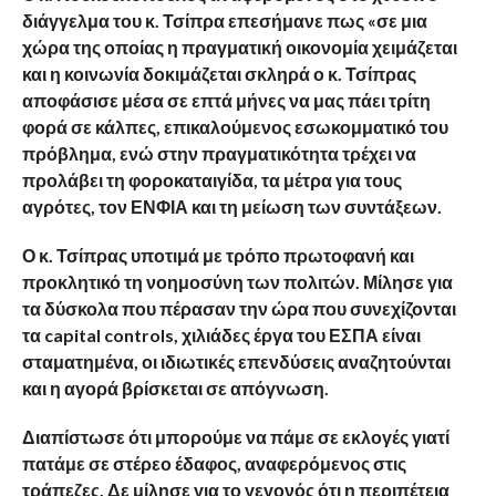
διάγγελμα του κ. Τσίπρα επεσήμανε πως «σε μια
χώρα της οποίας η πραγματική οικονομία χειμάζεται
και η κοινωνία δοκιμάζεται σκληρά ο κ. Τσίπρας
αποφάσισε μέσα σε επτά μήνες να μας πάει τρίτη
φορά σε κάλπες, επικαλούμενος εσωκομματικό του
πρόβλημα, ενώ στην πραγματικότητα τρέχει να
προλάβει τη φοροκαταιγίδα, τα μέτρα για τους
αγρότες, τον ΕΝΦΙΑ και τη μείωση των συντάξεων.
Ο κ. Τσίπρας υποτιμά με τρόπο πρωτοφανή και
προκλητικό τη νοημοσύνη των πολιτών. Μίλησε για
τα δύσκολα που πέρασαν την ώρα που συνεχίζονται
τα capital controls, χιλιάδες έργα του ΕΣΠΑ είναι
σταματημένα, οι ιδιωτικές επενδύσεις αναζητούνται
και η αγορά βρίσκεται σε απόγνωση.
Διαπίστωσε ότι μπορούμε να πάμε σε εκλογές γιατί
πατάμε σε στέρεο έδαφος, αναφερόμενος στις
τράπεζες. Δε μίλησε για το γεγονός ότι η περιπέτεια