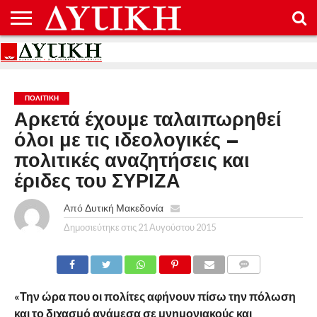
ΑΡΧΙΚΉ
ΕΠΙΚΟΙΝΩΝΊΑ
ΌΡΟΙ
ΠΡΟΣΤΑΣΊΑ
ΧΡΉΣΗΣ
ΠΡΟΣΩΠΙΚΏΝ
ΔΕΔΟΜΈΝΩΝ
ΠΟΛΙΤΙΚΉ
Αρκετά έχουμε ταλαιπωρηθεί
όλοι με τις ιδεολογικές –
πολιτικές αναζητήσεις και
έριδες του ΣΥΡΙΖΑ
Από
Δυτική Μακεδονία
Δημοσιεύτηκε στις
21 Αυγούστου 2015
COMMENTS
«Την ώρα που οι πολίτες αφήνουν πίσω την πόλωση
και το διχασμό ανάμεσα σε μνημονιακούς και