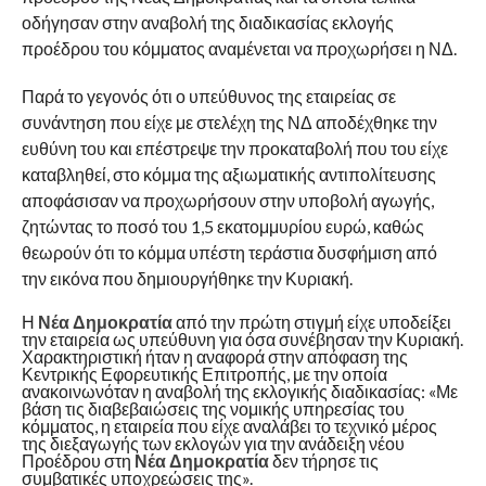
οδήγησαν στην αναβολή της διαδικασίας εκλογής
προέδρου του κόμματος αναμένεται να προχωρήσει η ΝΔ.
Παρά το γεγονός ότι ο υπεύθυνος της εταιρείας σε
συνάντηση που είχε με στελέχη της ΝΔ αποδέχθηκε την
ευθύνη του και επέστρεψε την προκαταβολή που του είχε
καταβληθεί, στο κόμμα της αξιωματικής αντιπολίτευσης
αποφάσισαν να προχωρήσουν στην υποβολή αγωγής,
ζητώντας το ποσό του 1,5 εκατομμυρίου ευρώ, καθώς
θεωρούν ότι το κόμμα υπέστη τεράστια δυσφήμιση από
την εικόνα που δημιουργήθηκε την Κυριακή.
Η
Νέα Δημοκρατία
από την πρώτη στιγμή είχε υποδείξει
την εταιρεία ως υπεύθυνη για όσα συνέβησαν την Κυριακή.
Χαρακτηριστική ήταν η αναφορά στην απόφαση της
Κεντρικής Εφορευτικής Επιτροπής, με την οποία
ανακοινωνόταν η αναβολή της εκλογικής διαδικασίας: «Με
βάση τις διαβεβαιώσεις της νομικής υπηρεσίας του
κόμματος, η εταιρεία που είχε αναλάβει το τεχνικό μέρος
της διεξαγωγής των εκλογών για την ανάδειξη νέου
Προέδρου στη
Νέα Δημοκρατία
δεν τήρησε τις
συμβατικές υποχρεώσεις της».