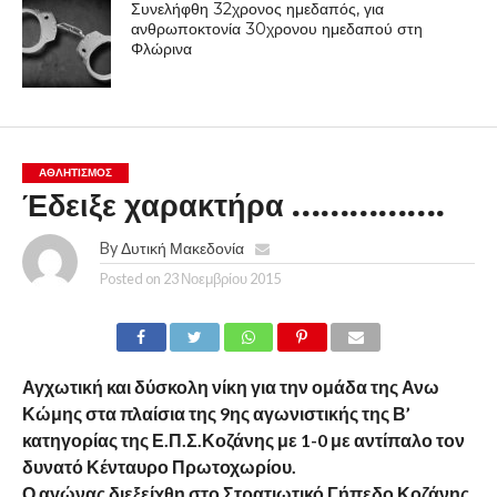
Συνελήφθη 32χρονος ημεδαπός, για
ανθρωποκτονία 30χρονου ημεδαπού στη
Φλώρινα
ΑΘΛΗΤΙΣΜΌΣ
Έδειξε χαρακτήρα …………….
By
Δυτική Μακεδονία
Posted on
23 Νοεμβρίου 2015
Αγχωτική και δύσκολη νίκη για την ομάδα της Ανω
Κώμης στα πλαίσια της 9ης αγωνιστικής της Β’
κατηγορίας της Ε.Π.Σ.Κοζάνης με 1-0 με αντίπαλο τον
δυνατό Κένταυρο Πρωτοχωρίου.
Ο αγώνας διεξείχθη στο Στρατιωτικό Γήπεδο Κοζάνης