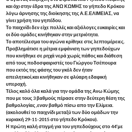
και όχι στην έδρα της ΑΝΩ ΚΩΜΗΣ το γήπεδο Κρόκου
λόγω άρνησης της διοίκησης της Α.Ε.ΕΛΙΜΕΙΑΣ, να
γίνει χρήση του γηπέδου.
Το παιχνίδι δεν είχε πολλές και αξιόλογες ευκαιρίες και
οι δύο ομάδες κινήθηκαν στην μετριότητα.
Το αποτέλεσμα του αγώνα κρίθηκε στις λεπτομέρειες.
Προβλημάτισε η μέτρια εμφάνιση των γηπεδούχων
που κινήθηκε σε ρηχά νερά χωρίς πάθος και διάθεση
από τους ποδοσφαιριστές του Γιώργου Τσέπουρα
που εκτός της φάσης του γκόλ δεν ήταν
απειλητικοί,και κινήθηκαν σε φλύαρη εδαφική
υπεροχή.
Τέλος καλό όλα καλά για την ομάδα της Ανω Κώμης
που με τους 3 βαθμούς πέρασε στην δεύτερη θέση της
βαθμολογίας ,εναν βαθμό πίσω απο την Ελίμεια.
(ακολουθεί το παιχνίδι μεταξύ των δύο ομάδων την
κυριακή 29-11-2015 στο γήπεδο Κρόκου).
Η πρώτη καλή στιγμή για του γηπεδούχους στο 44’με