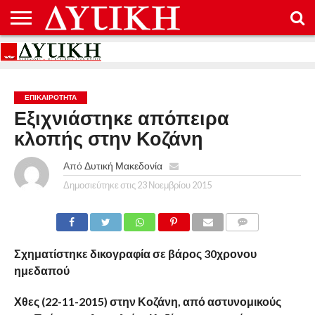
ΑΡΧΙΚΉ
ΕΠΙΚΟΙΝΩΝΊΑ
ΌΡΟΙ
ΠΡΟΣΤΑΣΊΑ
ΧΡΉΣΗΣ
ΠΡΟΣΩΠΙΚΏΝ
ΔΕΔΟΜΈΝΩΝ
ΕΠΙΚΑΙΡΟΤΗΤΑ
Εξιχνιάστηκε απόπειρα
κλοπής στην Κοζάνη
Από
Δυτική Μακεδονία
Δημοσιεύτηκε στις
23 Νοεμβρίου 2015
COMMENTS
Σχηματίστηκε δικογραφία σε βάρος 30χρονου
ημεδαπού
Χθες (22-11-2015) στην Κοζάνη, από αστυνομικούς