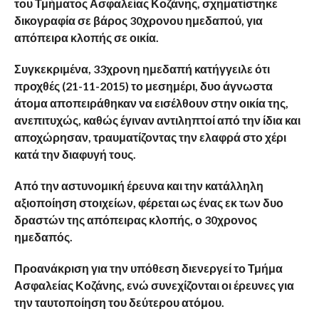
του Τμήματος Ασφαλείας Κοζάνης, σχηματίστηκε
δικογραφία σε βάρος 30χρονου ημεδαπού, για
απόπειρα κλοπής σε οικία.
Συγκεκριμένα, 33χρονη ημεδαπή κατήγγειλε ότι
προχθές (21-11-2015) το μεσημέρι, δυο άγνωστα
άτομα αποπειράθηκαν να εισέλθουν στην οικία της,
ανεπιτυχώς, καθώς έγιναν αντιληπτοί από την ίδια και
αποχώρησαν, τραυματίζοντας την ελαφρά στο χέρι
κατά την διαφυγή τους.
Από την αστυνομική έρευνα και την κατάλληλη
αξιοποίηση στοιχείων, φέρεται ως ένας εκ των δυο
δραστών της απόπειρας κλοπής, ο 30χρονος
ημεδαπός.
Προανάκριση για την υπόθεση διενεργεί το Τμήμα
Ασφαλείας Κοζάνης, ενώ συνεχίζονται οι έρευνες για
την ταυτοποίηση του δεύτερου ατόμου.