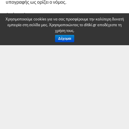
υπογραφής ως ορίζει ο νόμος.
Από την Δ/νση
Χρησιμοποιούμε cookies για να σας προσφέρουμε την καλύτερη δυνατή
Β/θμιας Εκπ/σης Κοζάνης
εμπειρία στη σελίδα μας. Χρησιμοποιώντας το ditiki.gr αποδέχεστε τη
χρήση τους.
RELATED ITEMS:
ΔΙΕΎΘΥΝΣΗ ΔΕΥΤΕΡΟΒΆΘΜΙΑΣ ΕΚΠΑΊΔΕΥΣΗΣ
Δέχομαι
ΚΟΖΆΝΗΣ
ΣΥΝΙΣΤΑΤΑΙ ΓΙΑ ΕΣΑΣ
Επιστροφή των μαθητών στα σχολεία της
Δευτεροβάθμιας Εκπαίδευσης Π.Ε. Κοζάνης
Επίσκεψη της Γενικής Γραμματέα του
Υπουργείου Παιδείας και Θρησκευμάτων, κ.
Αναστασίας Γκίκα