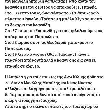
τον Μανώλη Μπούλη να πλασάρει από κοντά τον
Ιωαννίδη με τον δεύτερο να αποκρούει εξ επαφής.
Στο 50’λεπτό του αγώνα σέντρα του Τσιάκου ωραίο
πλασέ του Ιάκωβου Τρέσσου η μπάλα λΊγο άουτ από
τα δοκάρια του Ιωαννίδη.
Στο 57′ σουτ του Σιαπανίδη για τους φιλοξενούμενους
απόκρουση του Παπακώστα.
Στο 58’ωραίο σούτ του Θεοδωρίδη αποκρούει ο
Παπακώστας.
Στο 69’λεπτό ο νεοησελθών Παλαμάς Γιάννης
πλασάρει από κοντά αλλά ο Ιωαννίδης διώχνει εξ
επαφής σε κόρνερ.
Η λύτρωση για τους παίκτες της Ανω Κώμης ήρθε στο
73′ όταν ο Μανώλης Μπούλης και Νίκος Νάστος
αλλάξανε πολύ γρήγορα την μπάλα μεταξύ τους ο
δεύτερος σούταρε δυνατά από κοντά ανοίγοντας το
σκόρ για τους γηπεδούχους.
Από το σημείο εκείνο οι παίκτες του Πρωτοχωρίου