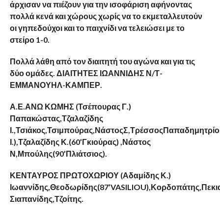
άρχισαν να πιέζουν για την ισοφάριση αφήνοντας
πολλά κενά και χώρους χωρίς να το εκμεταλλευτούν
οι γηπεδούχοι και το παιχνίδι να τελειώσει με το
στείρο 1-0.
Πολλά λάθη από τον διαιτητή του αγώνα και για τις
δύο ομάδες. ΔΙΑΙΤΗΤΕΣ ΙΩΑΝΝΙΔΗΣ Ν/Τ-
ΕΜΜΑΝΟΥΗΛ-ΚΑΜΠΕΡ.
Α.Ε.ΑΝΩ ΚΩΜΗΣ (Τσέπουρας Γ.)
Παπακώστας,Τζαλαζίδης
Ι.,Τσιάκος,Τσιμπούρας,ΝάστοςΣ,ΤρέσσοςΠαπαδημητρίο
Ι.),Τζαλαζίδης Κ.(60’Γκιούρας) ,Νάστος
Ν,Μπούλης(90’Πλιάτσιος).
ΚΕΝΤΑΥΡΟΣ ΠΡΩΤΟΧΩΡΙΟΥ (Αδαμίδης Κ.)
Ιωαννίδης,Θεοδωρίδης(87’VASILIOU),Κορδοπάτης,Πεκια
Σιαπανίδης,Τζοίτης.