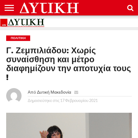
ΑΡΧΙΚΉ
ΕΠΙΚΟΙΝΩΝΊΑ
ΌΡΟΙ
ΠΡΟΣΤΑΣΊΑ
ΧΡΉΣΗΣ
ΠΡΟΣΩΠΙΚΏΝ
ΔΕΔΟΜΈΝΩΝ
ΠΟΛΙΤΙΚΉ
Γ. Ζεμπιλιάδου: Χωρίς
συναίσθηση και μέτρο
διαφημίζουν την αποτυχία τους
!
Από
Δυτική Μακεδονία
Δημοσιεύτηκε στις
17 Φεβρουαρίου 2021