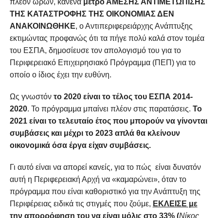
πλέον ωρών, κανένα
μέτρο ΑΜΕΣΗΣ ΑΝΤΙΜΕΤΩΠΙΣΗΣ
ΤΗΣ ΚΑΤΑΣΤΡΟΦΗΣ ΤΗΣ ΟΙΚΟΝΟΜΙΑΣ ΔΕΝ
ΑΝΑΚΟΙΝΩΘΗΚΕ
, ο Αντιπεριφερειάρχης Ανάπτυξης
εκτιμώντας προφανώς ότι τα πήγε πολύ καλά στον τομέα
του ΕΣΠΑ, δημοσίευσε τον απολογισμό του για το
Περιφερειακό Επιχειρησιακό Πρόγραμμα (ΠΕΠ) για το
οποίο ο ίδιος έχει την ευθύνη.
Ως γνωστόν
το 2020 είναι το τέλος του ΕΣΠΑ 2014-
2020
. Το πρόγραμμα μπαίνει πλέον στις παρατάσεις.
Το
2021 είναι το τελευταίο έτος που μπορούν να γίνονται
συμβάσεις και μέχρι το 2023 απλά θα κλείνουν
οικονομικά όσα έργα είχαν συμβάσεις.
Γι αυτό είναι να απορεί κανείς, για το πώς είναι δυνατόν
αυτή η Περιφερειακή Αρχή να «καμαρώνει», όταν το
πρόγραμμα που είναι καθοριστικό για την Ανάπτυξη της
Περιφέρειας ειδικά τις στιγμές που ζούμε,
ΕΚΛΕΙΣΕ με
την απορρόφηση του να είναι μόλις στο 33% (
Νίκος