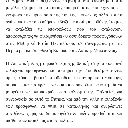
Ο Δήμος Βοΐου δείχνοντας σεβασμό και ευαισθησία στο
μεγάλο ζήτημα του προσφυγικού ρεύματος και έχοντας ως
γνώμονα την προστασία της τοπικής κοινωνίας αλλά και το
ανθρωπιστικό του καθήκον, έδειξε με αίσθημα ευθύνης έτοιμος
να αναλάβει τις υποχρεώσεις που του αναλογούν,
αποφασίζοντας να φιλοξενήσει 40 ασυνόδευτα προσφυγόπουλα
στην Μαθητική Εστία Πενταλόφου, σε συνεργασία με την
Περιφερειακή Διεύθυνση Εκπαίδευσης Δυτικής Μακεδονίας.
Η Δημοτική Αρχή δήλωσε εξαρχής θετική στην προσωρινή
φιλοξενία προσφύγων και διατηρεί την ίδια θέση, θέτοντας
όμως, κάποιες βασικές προϋποθέσεις στον αρμόδιο Υπουργό,
οι οποίες και θα πρέπει να εφαρμοστούν, ώστε από τη μία να
μπορέσει να ανταποκριθεί στο κάλεσμα της Πολιτείας για
συνεργασία σε αυτό το ζήτημα, και από την άλλη η φιλοξενία
των προσφύγων να γίνει σε κατάλληλες και ανθρώπινες
συνθήκες, χωρίς να δημιουργήσει επιπλέον προβλήματα και
αίσθημα ανασφάλειας στους πολίτες.