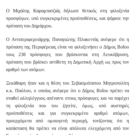
Ο Μιχάλης Καραμπατζιάς δήλωσε θετικός στη φιλοξενία
προσφύγων, υπό συγκεκριμένες προϋποθέσεις, και ψήφισε την
πρόταση του Δημάρχου.
Ο Αντιπεριφερειάρχης Παναγιώτης Πλακεντάς ανέφερε ότι η
πρόταση της Περιφέρειας είναι να φιλοξενήσει ο Δήμος Βοΐου
τους 238 πρόσφυγες που βρίσκονται στη Λευκόβρυση,
πρόταση που βρίσκει αντίθετη τη Δημοτική Αρχή ως προς τον
αριθμό των ατόμων.
Ξεκάθαρη ήταν και η θέση του Σεβασμιότατου Μητροπολίτη
κ.κ. Παύλου, ο οποίος ανέφερε ότι ο Δήμος Βοΐου πρέπει να
σταθεί αλληλέγγυος απέναντι στους πρόσφυγες και να παρέχει
τη φιλοξενία που του ζητείτε, όμως, υπό αυστηρές
προϋποθέσεις και για συγκεκριμένο αριθμό ατόμων,
προερχόμενα από ομοιογενή περιοχή, τονίζοντας ότι η
κατάσταση θα πρέπει να είναι απόλυτα ελεγχόμενη από τον