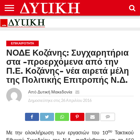
ΑΡΧΙΚΉ
ΕΠΙΚΟΙΝΩΝΊΑ
ΌΡΟΙ
ΠΡΟΣΤΑΣΊΑ
ΧΡΉΣΗΣ
ΠΡΟΣΩΠΙΚΏΝ
ΔΕΔΟΜΈΝΩΝ
ΕΠΙΚΑΙΡΟΤΗΤΑ
ΝΟΔΕ Κοζάνης: Συγχαρητήρια
στα -προερχόμενα από την
Π.Ε. Κοζάνης- νέα αιρετά μέλη
της Πολιτικής Επιτροπής Ν.Δ.
Από
Δυτική Μακεδονία
Δημοσιεύτηκε στις
26 Απριλίου 2016
COMMENTS
ου
Με την ολοκλήρωση των εργασιών του 10
Τακτικού
Εθνικού Συνεδρίου της Ν.Δ., αναδείχθηκαν και τα 150