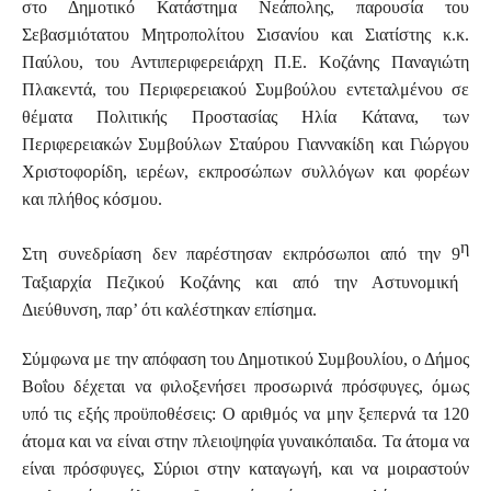
στο Δημοτικό Κατάστημα Νεάπολης, παρουσία του
Σεβασμιότατου Μητροπολίτου Σισανίου και Σιατίστης κ.κ.
Παύλου, του Αντιπεριφερειάρχη Π.Ε. Κοζάνης Παναγιώτη
Πλακεντά, του Περιφερειακού Συμβούλου εντεταλμένου σε
θέματα Πολιτικής Προστασίας Ηλία Κάτανα, των
Περιφερειακών Συμβούλων Σταύρου Γιαννακίδη και Γιώργου
Χριστοφορίδη, ιερέων, εκπροσώπων συλλόγων και φορέων
και πλήθος κόσμου.
η
Στη συνεδρίαση δεν παρέστησαν εκπρόσωποι από την 9
Ταξιαρχία Πεζικού Κοζάνης και από την Αστυνομική
Διεύθυνση, παρ’ ότι καλέστηκαν επίσημα.
Σύμφωνα με την απόφαση του Δημοτικού Συμβουλίου, ο Δήμος
Βοΐου δέχεται να φιλοξενήσει προσωρινά πρόσφυγες, όμως
υπό τις εξής προϋποθέσεις: Ο αριθμός να μην ξεπερνά τα 120
άτομα και να είναι στην πλειοψηφία γυναικόπαιδα. Τα άτομα να
είναι πρόσφυγες, Σύριοι στην καταγωγή, και να μοιραστούν