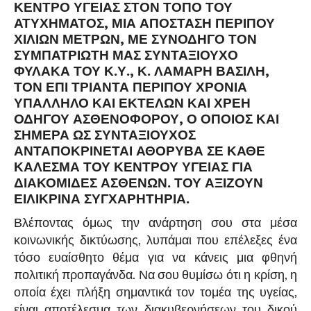
ΚΈΝΤΡΟ ΥΓΕΊΑΣ ΣΤΟΝ ΤΌΠΟ ΤΟΥ
ΑΤΥΧΉΜΑΤΟΣ, ΜΙΑ ΑΠΌΣΤΑΣΗ ΠΕΡΊΠΟΥ
ΧΙΛΊΩΝ ΜΈΤΡΩΝ, ΜΕ ΣΥΝΟΔΗΓΌ ΤΟΝ
ΣΥΜΠΑΤΡΙΏΤΗ ΜΑΣ ΣΥΝΤΑΞΙΟΎΧΟ
ΦΎΛΑΚΑ ΤΟΥ Κ.Υ., Κ. ΛΆΜΑΡΗ ΒΑΣΊΛΗ,
ΤΟΝ ΕΠΊ ΤΡΙΆΝΤΑ ΠΕΡΊΠΟΥ ΧΡΌΝΙΑ
ΥΠΆΛΛΗΛΟ ΚΑΙ ΕΚΤΕΛΏΝ ΚΑΙ ΧΡΈΗ
ΟΔΗΓΟΎ ΑΣΘΕΝΟΦΌΡΟΥ, Ο ΟΠΟΊΟΣ ΚΑΙ
ΣΉΜΕΡΑ ΩΣ ΣΥΝΤΑΞΙΟΎΧΟΣ
ΑΝΤΑΠΟΚΡΊΝΕΤΑΙ ΑΘΌΡΥΒΑ ΣΕ ΚΆΘΕ
ΚΆΛΕΣΜΑ ΤΟΥ ΚΈΝΤΡΟΥ ΥΓΕΊΑΣ ΓΙΑ
ΔΙΑΚΟΜΙΔΈΣ ΑΣΘΕΝΏΝ. ΤΟΥ ΑΞΊΖΟΥΝ
ΕΙΛΙΚΡΙΝΆ ΣΥΓΧΑΡΗΤΉΡΙΑ.
Βλέποντας όμως την ανάρτηση σου στα μέσα
κοινωνικής δικτύωσης, λυπάμαι που επέλεξες ένα
τόσο ευαίσθητο θέμα για να κάνεις μια φθηνή
πολιτική προπαγάνδα. Να σου θυμίσω ότι η κρίση, η
οποία έχει πλήξη σημαντικά τον τομέα της υγείας,
είναι αποτέλεσμα των διακυβερνήσεων του δικού