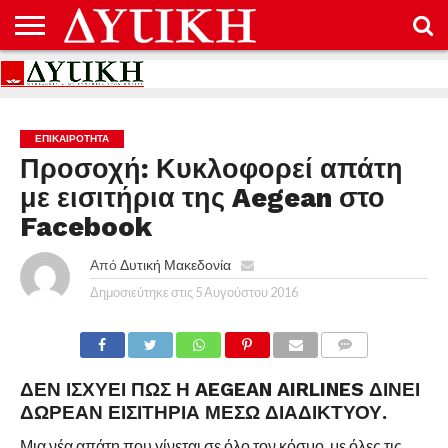
ΑΡΧΙΚΉ
ΕΠΙΚΟΙΝΩΝΊΑ
ΌΡΟΙ
ΠΡΟΣΤΑΣΊΑ
ΧΡΉΣΗΣ
ΠΡΟΣΩΠΙΚΏΝ
ΔΕΔΟΜΈΝΩΝ
ΕΠΙΚΑΙΡΟΤΗΤΑ
Προσοχή: Κυκλοφορεί απάτη
με εισιτήρια της Aegean στο
Facebook
Από
Δυτική Μακεδονία
Δημοσιεύτηκε στις
5 Αυγούστου 2016
COMMENTS
ΔΕΝ ΙΣΧΎΕΙ ΠΩΣ Η AEGEAN AIRLINES ΔΊΝΕΙ
ΔΩΡΕΆΝ ΕΙΣΙΤΉΡΙΑ ΜΈΣΩ ΔΙΑΔΙΚΤΎΟΥ.
Μια νέα απάτη που γίνεται σε όλο τον κόσμο, με όλες τις