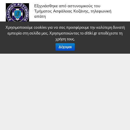
Εξιχνιάσθηκε από αστυνομικούς του
Τμήματος Ασφάλειας Κοζάνης, τηλεφωνική
απάτη
Χρησιμοποιούμε cookies για να σας προσφέρουμε την καλύτερη δυνατή
εμπειρία στη σελίδα μας. Χρησιμοποιώντας το ditiki.gr αποδέχεστε τη
Συνελήφθη 32χρονος ημεδαπός, για
χρήση τους.
ανθρωποκτονία 30χρονου ημεδαπού στη
Δέχομαι
Φλώρινα
ΕΠΙΚΑΙΡΟΤΗΤΑ
Ένα εκατoμμύριο ευρώ για
τζαμί στον Ελαιώνα!
By
Δυτική Μακεδονία
Posted on
3 Αυγούστου 2016