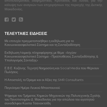
αποτελεσματικές διαφημιστικές προτάσεις και λύσεις για την
κάλυψη των αναγκών των επιχειρήσεων της περιοχής της Δυτικής
Μακεδονίας.
ΤΕΛΕΥΤΑΙΕΣ ΕΙΔΗΣΕΙΣ
Με επιτυχία πραγματοποιήθηκε η εκδήλωση για το
Κοινωνικοασφαλιστικό Σύστημα και τη Συνταξιοδότηση
Εκδήλωση Nομικής πληροφόρησης με θέμα: «Ισχύον
Κοινωνικοασφαλιστικό Σύστημα – Προϋποθέσεις Συνταξιοδότησης &
Υπολογισμός Σύνταξης»
Ε.Β.Ε. Κοζάνης: Τεχνητή Νοημοσύνη και Social Media που Φέρνουν
Πωλήσεις
Η Αποστολή, το Όραμα και οι Αξίες της SMR Consultants
Παγκόσμια Ημέρα Λευκού Μπαστουνιού
Ψήφισμα του Τμήματος Χημικών Μηχανικών της Πολυτεχνικής Σχολής
του Πανεπιστημίου Δ. Μακεδονίας για την απώλεια του αγαπητού
συναδέλφου Κώστα Τσανακτσίδη