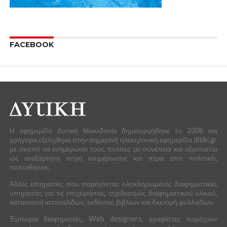
FACEBOOK
Η εφημερίδα Δυτική Μακεδονία δημιουργήθηκε το 2008 και
γρήγορα εξελίχθηκε στην σημερινή ηλεκτρονική εφημερίδα ditiki.gr
με σκοπό να ενημερώνει τους πολίτες με συνέπεια και αξιοπιστία
ως ανεξάρτητη πηγή ενημέρωσης και πέρα από πολιτικές
πεποιθήσεις.
Άλλες υπηρεσίες που παρέχονται: ολοκληρωμένες διαφημιστικές
υπηρεσίες για τις επιχειρήσεις, σχεδιασμός διαφημιστικού υλικού,
κατασκευή ιστοσελίδων, εκδόσεις βιβλίων και διανομή φυλλαδίων
Έμπειροι διαφημιστές, Web designers, γραφίστες παρέχουν