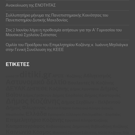
Ανακοίνωση της ΕΝΟΤΗΤΑΣ
Συλλυπητήριο μήνυμα της Πανεπιστημιακής Κοινότητας του
Πανεπιστημίου Δυτικής Μακεδονίας
Στις 2 Ιουνίου λήγει η προθεσμία αιτήσεων για την Α’ Γυμνασίου του
Μουσικού Σχολείου Σιάτιστας
Ομιλία του Προέδρου του Επιμελητηρίου Κοζάνης κ. Ιωάννη Μητλιάγκα
στην Γενική Συνέλευση της ΚΕΕΕ
ΕΤΙΚΈΤΕΣ
ditiki.gr
Αθλητισμός
ΑΡΣΙΣ - Κοζάνης
covid 19
Αστυνομικό δελτίο
Βουλευτές Ν. Κοζάνης
ΔΕΥΑΚ
Δήμος
ΔΗΠΕΘΕ Κοζάνης
Δήμος Αμυνταίου
Βοΐου
Δήμος Καστοριάς
Δήμος Εορδαίας
Δήμος Γρεβενών
Δήμος Κοζάνης
Δήμος Σερβίων – Βελβεντού
Δήμος Φλώρινας
Δελτιο Καιρου
Εκθεσιακό Κέντρο Δυτικής
Ελλάδα
Μακεδονίας
Εμπορικός Σύλλογος Πτολεμαΐδας – Εορδαίας
Επιμελητήριο Κοζάνης
Εργατικό Κέντρο Κοζάνης
Κινηματογράφος
Κοβεντάρειος Δημοτική Βιβλιοθήκη Κοζάνης
Κοινωνία
Κόσμος
Μουσικό Σχολείο Σιάτιστας
Νέα
ΝΟΔΕ Κοζάνης