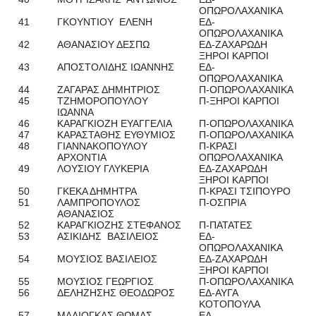
ΟΠΩΡΟΛΑΧΑΝΙΚΑ
41
ΓΚΟΥΝΤΙΟΥ ΕΛΕΝΗ
ΕΔ-
ΟΠΩΡΟΛΑΧΑΝΙΚΑ
42
ΑΘΑΝΑΣΙΟΥ ΔΕΣΠΩ
ΕΔ-ΖΑΧΑΡΩΔΗ
ΞΗΡΟΙ ΚΑΡΠΟΙ
43
ΑΠΟΣΤΟΛΙΔΗΣ ΙΩΑΝΝΗΣ
ΕΔ-
ΟΠΩΡΟΛΑΧΑΝΙΚΑ
44
ΖΑΓΑΡΑΣ ΔΗΜΗΤΡΙΟΣ
Π-ΟΠΩΡΟΛΑΧΑΝΙΚΑ
45
ΤΖΗΜΟΡΟΠΟΥΛΟΥ
Π-ΞΗΡΟΙ ΚΑΡΠΟΙ
ΙΩΑΝΝΑ
46
ΚΑΡΑΓΚΙΟΖΗ ΕΥΑΓΓΕΛΙΑ
Π-ΟΠΩΡΟΛΑΧΑΝΙΚΑ
47
ΚΑΡΑΣΤΑΘΗΣ ΕΥΘΥΜΙΟΣ
Π-ΟΠΩΡΟΛΑΧΑΝΙΚΑ
48
ΓΙΑΝΝΑΚΟΠΟΥΛΟΥ
Π-ΚΡΑΣΙ
ΑΡΧΟΝΤΙΑ
ΟΠΩΡΟΛΑΧΑΝΙΚΑ
49
ΛΟΥΣΙΟΥ ΓΛΥΚΕΡΙΑ
ΕΔ-ΖΑΧΑΡΩΔΗ
ΞΗΡΟΙ ΚΑΡΠΟΙ
50
ΓΚΕΚΑ ΔΗΜΗΤΡΑ
Π-ΚΡΑΣΙ ΤΣΙΠΟΥΡΟ
51
ΛΑΜΠΡΟΠΟΥΛΟΣ
Π-ΟΣΠΡΙΑ
ΑΘΑΝΑΣΙΟΣ
52
ΚΑΡΑΓΚΙΟΖΗΣ ΣΤΕΦΑΝΟΣ
Π-ΠΑΤΑΤΕΣ
53
ΑΣΙΚΙΔΗΣ ΒΑΣΙΛΕΙΟΣ
ΕΔ-
ΟΠΩΡΟΛΑΧΑΝΙΚΑ
54
ΜΟΥΣΙΟΣ ΒΑΣΙΛΕΙΟΣ
ΕΔ-ΖΑΧΑΡΩΔΗ
ΞΗΡΟΙ ΚΑΡΠΟΙ
55
ΜΟΥΣΙΟΣ ΓΕΩΡΓΙΟΣ
Π-ΟΠΩΡΟΛΑΧΑΝΙΚΑ
56
ΔΕΛΗΖΗΣΗΣ ΘΕΟΔΩΡΟΣ
ΕΔ-ΑΥΓΑ
ΚΟΤΟΠΟΥΛΑ
57
ΜΑΛΙΟΓΚΑΣ ΘΩΜΑΣ
ΕΔ-