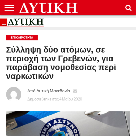
ΑΡΧΙΚΉ
ΕΠΙΚΟΙΝΩΝΊΑ
ΌΡΟΙ
ΠΡΟΣΤΑΣΊΑ
ΧΡΉΣΗΣ
ΠΡΟΣΩΠΙΚΏΝ
ΔΕΔΟΜΈΝΩΝ
ΕΠΙΚΑΙΡΟΤΗΤΑ
Σύλληψη δύο ατόμων, σε
περιοχή των Γρεβενών, για
παράβαση νομοθεσίας περί
ναρκωτικών
Από
Δυτική Μακεδονία
Δημοσιεύτηκε στις
4 Μαΐου 2020