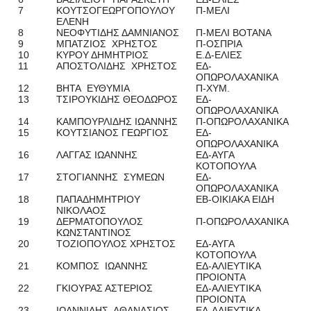
7
ΚΟΥΤΣΟΓΕΩΡΓΟΠΟΥΛΟΥ
Π-ΜΕΛΙ
ΕΛΕΝΗ
8
ΝΕΟΦΥΤΙΔΗΣ ΔΑΜΝΙΑΝΟΣ
Π-ΜΕΛΙ ΒΟΤΑΝΑ
9
ΜΠΑΤΖΙΟΣ ΧΡΗΣΤΟΣ
Π-ΟΣΠΡΙΑ
10
ΚΥΡΟΥ ΔΗΜΗΤΡΙΟΣ
Ε.Δ-ΕΛΙΕΣ
11
ΑΠΟΣΤΟΛΙΔΗΣ ΧΡΗΣΤΟΣ
ΕΔ-
ΟΠΩΡΟΛΑΧΑΝΙΚΑ
12
ΒΗΤΑ ΕΥΘΥΜΙΑ
Π-ΧΥΜ.
13
ΤΣΙΡΟΥΚΙΔΗΣ ΘΕΟΔΩΡΟΣ
ΕΔ-
ΟΠΩΡΟΛΑΧΑΝΙΚΑ
14
ΚΑΜΠΟΥΡΛΙΔΗΣ ΙΩΑΝΝΗΣ
Π-ΟΠΩΡΟΛΑΧΑΝΙΚΑ
15
ΚΟΥΤΣΙΑΝΟΣ ΓΕΩΡΓΙΟΣ
ΕΔ-
ΟΠΩΡΟΛΑΧΑΝΙΚΑ
16
ΛΑΓΓΑΣ ΙΩΑΝΝΗΣ
ΕΔ-ΑΥΓΑ
ΚΟΤΟΠΟΥΛΑ
17
ΣΤΟΓΙΑΝΝΗΣ ΣΥΜΕΩΝ
ΕΔ-
ΟΠΩΡΟΛΑΧΑΝΙΚΑ
18
ΠΑΠΑΔΗΜΗΤΡΙΟΥ
ΕΒ-ΟΙΚΙΑΚΑ ΕΙΔΗ
ΝΙΚΟΛΑΟΣ
19
ΔΕΡΜΑΤΟΠΟΥΛΟΣ
Π-ΟΠΩΡΟΛΑΧΑΝΙΚΑ
ΚΩΝΣΤΑΝΤΙΝΟΣ
20
ΤΟΖΙΟΠΟΥΛΟΣ ΧΡΗΣΤΟΣ
ΕΔ-ΑΥΓΑ
ΚΟΤΟΠΟΥΛΑ
21
ΚΟΜΠΟΣ ΙΩΑΝΝΗΣ
ΕΔ-ΑΛΙΕΥΤΙΚΑ
ΠΡΟΙΟΝΤΑ
22
ΓΚΙΟΥΡΑΣ ΑΣΤΕΡΙΟΣ
ΕΔ-ΑΛΙΕΥΤΙΚΑ
ΠΡΟΙΟΝΤΑ
23
ΙΩΑΝΝΙΔΗΣ ΑΘΑΝΑΣΙΟΣ
ΕΔ-ΑΛΙΕΥΤΙΚΑ