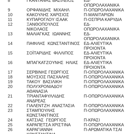
8
ΓΚΑΝΤΑΝΗΣ ΒΑΣΙΛΕΙΟΣ
ΕΔ-
ΟΠΩΡΟΛΑΧΑΝΙΚΑ
9
ΟΡΦΑΝΙΔΗΣ ΜΙΧΑΗΛ
Π-ΟΠΩΡΟΛΑΧΑΝΙΚΑ
10
ΚΑΚΟΥΛΗΣ ΧΑΡΙΣΙΟΣ
Π-ΜΑΝΙΤΑΡΙΩΝ
11
ΚΥΠΑΡΟΓΛΟΥ ΙΣΑΑΚ
Π-ΟΣΠΡΙΑ ΚΑΡΥΔΙΑ
12
ΞΑΝΘΟΠΟΥΛΟΣ
ΕΔ-
ΝΙΚΟΛΑΟΣ
ΟΠΩΡΟΛΑΧΑΝΙΚΑ
13
ΜΑΛΙΑΓΚΑΣ ΙΩΑΝΝΗΣ
ΕΔ-
ΟΠΩΡΟΛΑΧΑΝΙΚΑ
14
ΠΑΦΙΛΗΣ ΚΩΝΣΤΑΝΤΙΝΟΣ
ΕΔ-ΑΛΙΕΥΤΙΚΑ
ΠΡΟΙΟΝΤΑ
15
ΣΟΪΤΑΡΙΔΗΣ ΦΙΛΛΙΠΟΣ
ΕΔ-ΑΛΙΕΥΤΙΚΑ
ΠΡΟΙΟΝΤΑ
16
ΜΠΑΓΚΑΤΖΟΥΝΗΣ ΗΛΙΑΣ
ΕΔ-ΑΛΙΕΥΤΙΚΑ
ΠΡΟΙΟΝΤΑ
17
ΣΕΡΒΙΝΗΣ ΓΕΩΡΓΙΟΣ
Π-ΟΠΩΡΟΛΑΧΑΝΙΚΑ
18
ΜΟΥΣΙΟΣ ΠΑΣΧΑΛΗΣ
Π-ΟΠΩΡΟΛΑΧΑΝΙΚΑ
19
ΤΑΚΟΥ ΒΑΣΙΛΙΚΗ
Π-ΟΠΩΡΟΛΑΧΑΝΙΚΑ
20
ΠΟΛΥΧΡΟΝΙΑΔΟΥ
Π-ΟΠΩΡΟΛΑΧΑΝΙΚΑ
ΑΘΑΝΑΣΙΑ
21
ΤΡΙΑΝΤΑΦΥΛΛΙΔΗΣ
Π-ΟΠΩΡΟΛΑΧΑΝΙΚΑ
ΑΝΔΡΕΑΣ
22
ΓΙΑΛΕΝΤΖΗ ΑΝΑΣΤΑΣΙΑ
Π-ΟΠΩΡΟΛΑΧΑΝΙΚΑ
23
ΣΤΑΜΠΟΥΛΗΣ
Π-ΟΠΩΡΟΛΑΧΑΝΙΚΑ
ΚΩΝΣΤΑΝΤΙΝΟΣ
24
ΚΑΤΣΙΑΣ ΓΕΩΡΓΙΟΣ
Π-ΚΡΑΣΙ
25
ΚΑΡΑΠΕΤΣΑ ΧΡΙΣΤΙΝΑ
Π-ΟΠΩΡΟΛΑΧΑΝΙΚΑ
26
ΚΑΡΑΓΙΑΝΝΗ
Π-ΑΡΩΜΑΤΙΚΑ ΤΣΑΙ