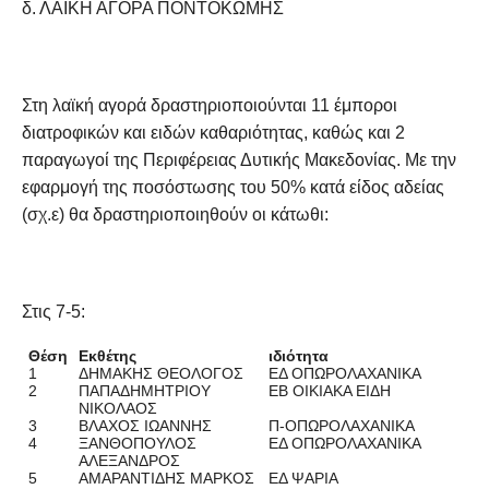
δ. ΛΑΙΚΗ ΑΓΟΡΑ ΠΟΝΤΟΚΩΜΗΣ
Στη λαϊκή αγορά δραστηριοποιούνται 11 έμποροι
διατροφικών και ειδών καθαριότητας, καθώς και 2
παραγωγοί της Περιφέρειας Δυτικής Μακεδονίας. Με την
εφαρμογή της ποσόστωσης του 50% κατά είδος αδείας
(σχ.ε) θα δραστηριοποιηθούν οι κάτωθι:
Στις 7-5:
Θέση
Εκθέτης
ιδιότητα
1
ΔΗΜΑΚΗΣ ΘΕΟΛΟΓΟΣ
ΕΔ ΟΠΩΡΟΛΑΧΑΝΙΚΑ
2
ΠΑΠΑΔΗΜΗΤΡΙΟΥ
ΕΒ ΟΙΚΙΑΚΑ ΕΙΔΗ
ΝΙΚΟΛΑΟΣ
3
ΒΛΑΧΟΣ ΙΩΑΝΝΗΣ
Π-ΟΠΩΡΟΛΑΧΑΝΙΚΑ
4
ΞΑΝΘΟΠΟΥΛΟΣ
ΕΔ ΟΠΩΡΟΛΑΧΑΝΙΚΑ
ΑΛΕΞΑΝΔΡΟΣ
5
ΑΜΑΡΑΝΤΙΔΗΣ ΜΑΡΚΟΣ
ΕΔ ΨΑΡΙΑ