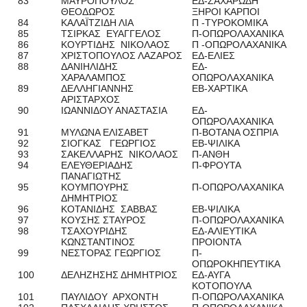
83
ΜΑΥΡΟΠΟΥΛΟΣ
ΕΔ-ΖΑΧΑΡΩΔΗ
ΘΕΟΔΩΡΟΣ
ΞΗΡΟΙ ΚΑΡΠΟΙ
84
ΚΑΛΑΪΤΖΙΔΗ ΛΙΑ
Π -ΤΥΡΟΚΟΜΙΚΑ
85
ΤΣΙΡΚΑΣ ΕΥΑΓΓΕΛΟΣ
Π-ΟΠΩΡΟΛΑΧΑΝΙΚΑ
86
ΚΟΥΡΤΙΔΗΣ ΝΙΚΟΛΑΟΣ
Π -ΟΠΩΡΟΛΑΧΑΝΙΚΑ
87
ΧΡΙΣΤΟΠΟΥΛΟΣ ΛΑΖΑΡΟΣ
ΕΔ-ΕΛΙΕΣ
88
ΔΑΝΙΗΛΙΔΗΣ
ΕΔ-
ΧΑΡΑΛΑΜΠΟΣ
ΟΠΩΡΟΛΑΧΑΝΙΚΑ
89
ΔΕΛΛΗΓΙΑΝΝΗΣ
ΕΒ-ΧΑΡΤΙΚΑ
ΑΡΙΣΤΑΡΧΟΣ
90
ΙΩΑΝΝΙΔΟΥ ΑΝΑΣΤΑΣΙΑ
ΕΔ-
ΟΠΩΡΟΛΑΧΑΝΙΚΑ
91
ΜΥΛΩΝΑ ΕΛΙΣΑΒΕΤ
Π-ΒΟΤΑΝΑ ΟΣΠΡΙΑ
92
ΣΙΟΓΚΑΣ ΓΕΩΡΓΙΟΣ
ΕΒ-ΨΙΛΙΚΑ
93
ΣΑΚΕΛΛΑΡΗΣ ΝΙΚΟΛΑΟΣ
Π-ΑΝΘΗ
94
ΕΛΕΥΘΕΡΙΑΔΗΣ
Π-ΦΡΟΥΤΑ
ΠΑΝΑΓΙΩΤΗΣ
95
ΚΟΥΜΠΟΥΡΗΣ
Π-ΟΠΩΡΟΛΑΧΑΝΙΚΑ
ΔΗΜΗΤΡΙΟΣ
96
ΚΟΤΑΝΙΔΗΣ ΣΑΒΒΑΣ
ΕΒ-ΨΙΛΙΚΑ
97
ΚΟΥΣΗΣ ΣΤΑΥΡΟΣ
Π-ΟΠΩΡΟΛΑΧΑΝΙΚΑ
98
ΤΣΑΧΟΥΡΙΔΗΣ
ΕΔ-ΑΛΙΕΥΤΙΚΑ
ΚΩΝΣΤΑΝΤΙΝΟΣ
ΠΡΟΙΟΝΤΑ
99
ΝΕΣΤΟΡΑΣ ΓΕΩΡΓΙΟΣ
Π-
ΟΠΩΡΟΚΗΠΕΥΤΙΚΑ
100
ΔΕΛΗΖΗΣΗΣ ΔΗΜΗΤΡΙΟΣ
ΕΔ-ΑΥΓΑ
ΚΟΤΟΠΟΥΛΑ
101
ΠΑΥΛΙΔΟΥ ΑΡΧΟΝΤΗ
Π-ΟΠΩΡΟΛΑΧΑΝΙΚΑ