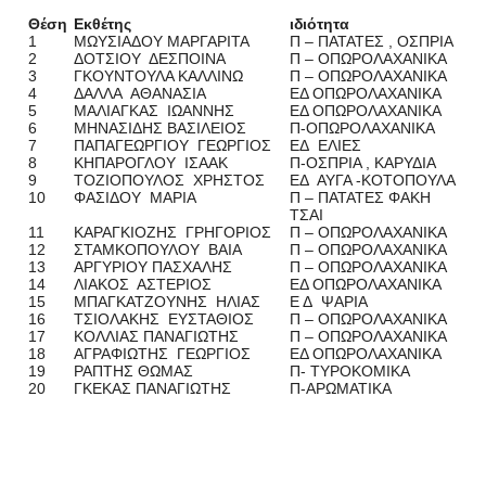
Θέση
Εκθέτης
ιδιότητα
1
ΜΩΥΣΙΑΔΟΥ ΜΑΡΓΑΡΙΤΑ
Π – ΠΑΤΑΤΕΣ , ΟΣΠΡΙΑ
2
ΔΟΤΣΙΟΥ ΔΕΣΠΟΙΝΑ
Π – ΟΠΩΡΟΛΑΧΑΝΙΚΑ
3
ΓΚΟΥΝΤΟΥΛΑ ΚΑΛΛΙΝΩ
Π – ΟΠΩΡΟΛΑΧΑΝΙΚΑ
4
ΔΑΛΛΑ ΑΘΑΝΑΣΙΑ
ΕΔ ΟΠΩΡΟΛΑΧΑΝΙΚΑ
5
ΜΑΛΙΑΓΚΑΣ ΙΩΑΝΝΗΣ
ΕΔ ΟΠΩΡΟΛΑΧΑΝΙΚΑ
6
ΜΗΝΑΣΙΔΗΣ ΒΑΣΙΛΕΙΟΣ
Π-ΟΠΩΡΟΛΑΧΑΝΙΚΑ
7
ΠΑΠΑΓΕΩΡΓΙΟΥ ΓΕΩΡΓΙΟΣ
ΕΔ ΕΛΙΕΣ
8
ΚΗΠΑΡΟΓΛΟΥ ΙΣΑΑΚ
Π-ΟΣΠΡΙΑ , ΚΑΡΥΔΙΑ
9
ΤΟΖΙΟΠΟΥΛΟΣ ΧΡΗΣΤΟΣ
ΕΔ ΑΥΓΑ -ΚΟΤΟΠΟΥΛΑ
10
ΦΑΣΙΔΟΥ ΜΑΡΙΑ
Π – ΠΑΤΑΤΕΣ ΦΑΚΗ
ΤΣΑΙ
11
ΚΑΡΑΓΚΙΟΖΗΣ ΓΡΗΓΟΡΙΟΣ
Π – ΟΠΩΡΟΛΑΧΑΝΙΚΑ
12
ΣΤΑΜΚΟΠΟΥΛΟΥ ΒΑΙΑ
Π – ΟΠΩΡΟΛΑΧΑΝΙΚΑ
13
ΑΡΓΥΡΙΟΥ ΠΑΣΧΑΛΗΣ
Π – ΟΠΩΡΟΛΑΧΑΝΙΚΑ
14
ΛΙΑΚΟΣ ΑΣΤΕΡΙΟΣ
ΕΔ ΟΠΩΡΟΛΑΧΑΝΙΚΑ
15
ΜΠΑΓΚΑΤΖΟΥΝΗΣ ΗΛΙΑΣ
Ε Δ ΨΑΡΙΑ
16
ΤΣΙΟΛΑΚΗΣ ΕΥΣΤΑΘΙΟΣ
Π – ΟΠΩΡΟΛΑΧΑΝΙΚΑ
17
ΚΟΛΛΙΑΣ ΠΑΝΑΓΙΩΤΗΣ
Π – ΟΠΩΡΟΛΑΧΑΝΙΚΑ
18
ΑΓΡΑΦΙΩΤΗΣ ΓΕΩΡΓΙΟΣ
ΕΔ ΟΠΩΡΟΛΑΧΑΝΙΚΑ
19
ΡΑΠΤΗΣ ΘΩΜΑΣ
Π- ΤΥΡΟΚΟΜΙΚΑ
20
ΓΚΕΚΑΣ ΠΑΝΑΓΙΩΤΗΣ
Π-ΑΡΩΜΑΤΙΚΑ