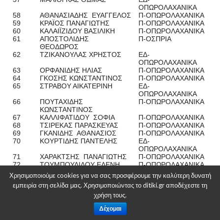
ΟΠΩΡΟΛΑΧΑΝΙΚΑ
58
ΑΘΑΝΑΣΙΑΔΗΣ ΕΥΑΓΓΕΛΟΣ
Π-ΟΠΩΡΟΛΑΧΑΝΙΚΑ
59
ΚΡΑΪΟΣ ΠΑΝΑΓΙΩΤΗΣ
Π-ΟΠΩΡΟΛΑΧΑΝΙΚΑ
60
ΚΑΛΑΙΪΖΙΔΟΥ ΒΑΣΙΛΙΚΗ
Π-ΟΠΩΡΟΛΑΧΑΝΙΚΑ
61
ΑΠΟΣΤΟΛΙΔΗΣ
Π-ΟΣΠΡΙΑ
ΘΕΟΔΩΡΟΣ
62
ΤΖΙΚΑΝΟΥΛΑΣ ΧΡΗΣΤΟΣ
ΕΔ-
ΟΠΩΡΟΛΑΧΑΝΙΚΑ
63
ΟΡΦΑΝΙΔΗΣ ΗΛΙΑΣ
Π-ΟΠΩΡΟΛΑΧΑΝΙΚΑ
64
ΓΚΟΣΗΣ ΚΩΝΣΤΑΝΤΙΝΟΣ
Π-ΟΠΩΡΟΛΑΧΑΝΙΚΑ
65
ΣΤΡΑΒΟΥ ΑΙΚΑΤΕΡΙΝΗ
ΕΔ-
ΟΠΩΡΟΛΑΧΑΝΙΚΑ
66
ΠΟΥΤΑΧΙΔΗΣ
Π-ΟΠΩΡΟΛΑΧΑΝΙΚΑ
ΚΩΝΣΤΑΝΤΙΝΟΣ
67
ΚΑΛΛΙΦΑΤΙΔΟΥ ΣΟΦΙΑ
Π-ΟΠΩΡΟΛΑΧΑΝΙΚΑ
68
ΤΣΙΡΕΚΑΣ ΠΑΡΑΣΚΕΥΑΣ
Π-ΟΠΩΡΟΛΑΧΑΝΙΚΑ
69
ΓΚΑΝΙΔΗΣ ΑΘΑΝΑΣΙΟΣ
Π-ΟΠΩΡΟΛΑΧΑΝΙΚΑ
70
ΚΟΥΡΤΙΔΗΣ ΠΑΝΤΕΛΗΣ
ΕΔ-
ΟΠΩΡΟΛΑΧΑΝΙΚΑ
71
ΧΑΡΑΚΤΣΗΣ ΠΑΝΑΓΙΩΤΗΣ
Π-ΟΠΩΡΟΛΑΧΑΝΙΚΑ
72
ΤΟΥΜΠΟΥΛΙΔΟΥ ΕΛΕΝΗ
Π-ΟΠΩΡΟΛΑΧΑΝΙΚΑ
73
ΕΥΓΕΝΙΑΔΗΣ ΑΝΤΩΝΙΟΣ
Π-ΟΠΩΡΟΛΑΧΑΝΙΚΑ
Χρησιμοποιούμε cookies για να σας προσφέρουμε την καλύτερη δυνατή
74
ΑΚΡΙΤΙΔΟΥ ΧΡΙΣΤΙΝΑ
Π-ΟΣΠΡΙΑ
εμπειρία στη σελίδα μας. Χρησιμοποιώντας το ditiki.gr αποδέχεστε τη
75
ΓΚΟΥΝΤΟΥΛΑ ΚΑΛΛΙΝΩ
Π-ΟΠΩΡΟΛΑΧΑΝΙΚΑ
χρήση τους.
76
ΛΟΥΣΙΟΣ ΖΗΣΗΣ
Π-ΟΠΩΡΟΛΑΧΑΝΙΚΑ
77
ΜΗΤΚΑΣ ΧΡΗΣΤΟΣ
Π-ΟΠΩΡΟΛΑΧΑΝΙΚΑ
Δέχομαι
78
ΜΑΥΡΟΜΑΤΗΣ
Π-ΟΠΩΡΟΛΑΧΑΝΙΚΑ
ΚΩΝΣΤΑΝΤΙΝΟΣ