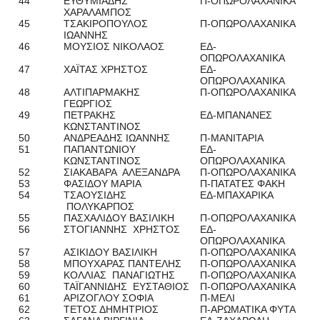
44
ΕΥΘΥΜΙΑΔΗΣ
Π-ΟΠΩΡΟΛΑΧΑΝΙΚΑ
ΧΑΡΑΛΑΜΠΟΣ
45
ΤΣΑΚΙΡΟΠΟΥΛΟΣ
Π-ΟΠΩΡΟΛΑΧΑΝΙΚΑ
ΙΩΑΝΝΗΣ
46
ΜΟΥΣΙΟΣ ΝΙΚΟΛΑΟΣ
ΕΔ-
ΟΠΩΡΟΛΑΧΑΝΙΚΑ
47
ΧΑΪΤΑΣ ΧΡΗΣΤΟΣ
ΕΔ-
ΟΠΩΡΟΛΑΧΑΝΙΚΑ
48
ΑΛΤΙΠΑΡΜΑΚΗΣ
Π-ΟΠΩΡΟΛΑΧΑΝΙΚΑ
ΓΕΩΡΓΙΟΣ
49
ΠΕΤΡΑΚΗΣ
ΕΔ-ΜΠΑΝΑΝΕΣ
ΚΩΝΣΤΑΝΤΙΝΟΣ
50
ΑΝΔΡΕΑΔΗΣ ΙΩΑΝΝΗΣ
Π-ΜΑΝΙΤΑΡΙΑ
51
ΠΑΠΑΝΤΩΝΙΟΥ
ΕΔ-
ΚΩΝΣΤΑΝΤΙΝΟΣ
ΟΠΩΡΟΛΑΧΑΝΙΚΑ
52
ΣΙΑΚΑΒΑΡΑ ΑΛΕΞΑΝΔΡΑ
Π-ΟΠΩΡΟΛΑΧΑΝΙΚΑ
53
ΦΑΣΙΔΟΥ ΜΑΡΙΑ
Π-ΠΑΤΑΤΕΣ ΦΑΚΗ
54
ΤΣΑΟΥΣΙΔΗΣ
ΕΔ-ΜΠΑΧΑΡΙΚΑ
ΠΟΛΥΚΑΡΠΟΣ
55
ΠΑΣΧΑΛΙΔΟΥ ΒΑΣΙΛΙΚΗ
Π-ΟΠΩΡΟΛΑΧΑΝΙΚΑ
56
ΣΤΟΓΙΑΝΝΗΣ ΧΡΗΣΤΟΣ
ΕΔ-
ΟΠΩΡΟΛΑΧΑΝΙΚΑ
57
ΑΣΙΚΙΔΟΥ ΒΑΣΙΛΙΚΗ
Π-ΟΠΩΡΟΛΑΧΑΝΙΚΑ
58
ΜΠΟΥΧΑΡΑΣ ΠΑΝΤΕΛΗΣ
Π-ΟΠΩΡΟΛΑΧΑΝΙΚΑ
59
ΚΟΛΛΙΑΣ ΠΑΝΑΓΙΩΤΗΣ
Π-ΟΠΩΡΟΛΑΧΑΝΙΚΑ
60
ΤΑΪΓΑΝΝΙΔΗΣ ΕΥΣΤΑΘΙΟΣ
Π-ΟΠΩΡΟΛΑΧΑΝΙΚΑ
61
ΑΡΙΖΟΓΛΟΥ ΣΟΦΙΑ
Π-ΜΕΛΙ
62
ΤΕΤΟΣ ΔΗΜΗΤΡΙΟΣ
Π-ΑΡΩΜΑΤΙΚΑ ΦΥΤΑ